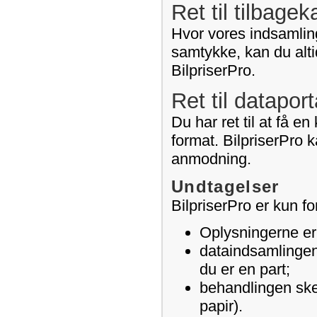
Ret til tilbage
Hvor vores indsamling
samtykke, kan du alti
BilpriserPro.
Ret til dataport
Du har ret til at få e
format. BilpriserPro k
anmodning.
Undtagelser
BilpriserPro er kun fo
Oplysningerne er l
dataindsamlingen 
du er en part;
behandlingen sker
papir).