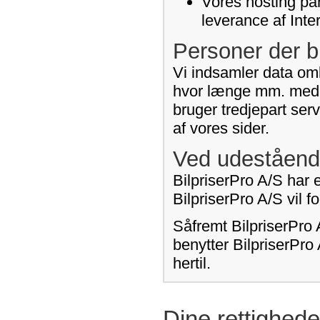
Vores hosting par
leverance af Inte
Personer der b
Vi indsamler data omk
hvor længe mm. med h
bruger tredjepart ser
af vores sider.
Ved udeståend
BilpriserPro A/S har e
BilpriserPro A/S vil 
Såfremt BilpriserPro 
benytter BilpriserPro
hertil.
Dine rettighede