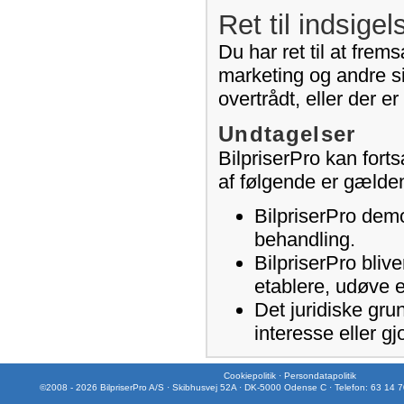
Ret til indsigel
Du har ret til at frem
marketing og andre si
overtrådt, eller der e
Undtagelser
BilpriserPro kan fort
af følgende er gælde
BilpriserPro demo
behandling.
BilpriserPro blive
etablere, udøve e
Det juridiske gru
interesse eller gj
Cookiepolitik
·
Persondatapolitik
©2008 - 2026 BilpriserPro A/S · Skibhusvej 52A · DK-5000 Odense C · Telefon: 63 14 7