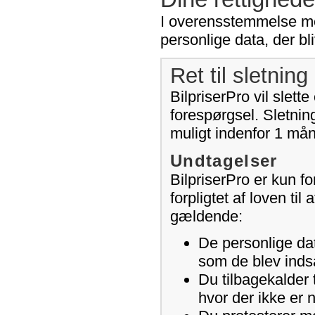
I overensstemmelse med 
personlige data, der bli
Ret til sletning 
BilpriserPro vil slet
forespørgsel. Sletning
muligt indenfor 1 må
Undtagelser
BilpriserPro er kun for
forpligtet af loven ti
gældende:
De personlige dat
som de blev indsa
Du tilbagekalder 
hvor der ikke er 