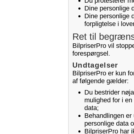
Du protesterer mo
Dine personlige d
Dine personlige 
forpligtelse i lov
Ret til begræn
BilpriserPro vil stop
forespørgsel.
Undtagelser
BilpriserPro er kun fo
af følgende gælder:
Du bestrider nøja
mulighed for i en
data;
Behandlingen er u
personlige data 
BilpriserPro har 