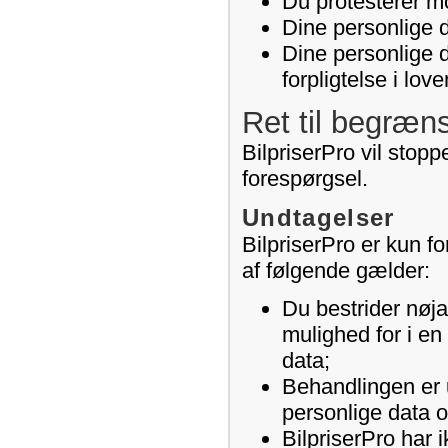
Du protesterer mo
Dine personlige d
Dine personlige 
forpligtelse i lov
Ret til begræn
BilpriserPro vil stop
forespørgsel.
Undtagelser
BilpriserPro er kun fo
af følgende gælder:
Du bestrider nøja
mulighed for i en
data;
Behandlingen er u
personlige data 
BilpriserPro har 