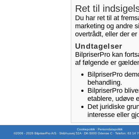
Ret til indsigel
Du har ret til at frem
marketing og andre si
overtrådt, eller der e
Undtagelser
BilpriserPro kan fort
af følgende er gælde
BilpriserPro demo
behandling.
BilpriserPro blive
etablere, udøve e
Det juridiske gru
interesse eller gj
Cookiepolitik
·
Persondatapolitik
©2008 - 2026 BilpriserPro A/S · Skibhusvej 52A · DK-5000 Odense C · Telefon: 63 14 7