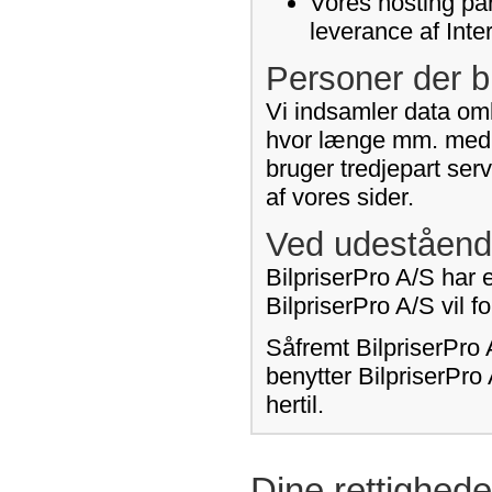
Vores hosting par
leverance af Inte
Personer der b
Vi indsamler data omk
hvor længe mm. med h
bruger tredjepart ser
af vores sider.
Ved udeståend
BilpriserPro A/S har e
BilpriserPro A/S vil 
Såfremt BilpriserPro 
benytter BilpriserPro
hertil.
Dine rettighede