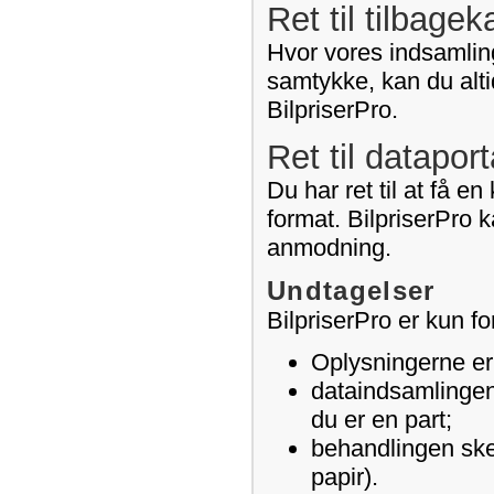
Ret til tilbage
Hvor vores indsamling
samtykke, kan du alti
BilpriserPro.
Ret til dataport
Du har ret til at få e
format. BilpriserPro k
anmodning.
Undtagelser
BilpriserPro er kun fo
Oplysningerne er l
dataindsamlingen 
du er en part;
behandlingen sker
papir).