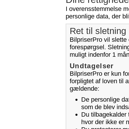
I overensstemmelse med 
personlige data, der bli
Ret til sletning 
BilpriserPro vil slet
forespørgsel. Sletning
muligt indenfor 1 må
Undtagelser
BilpriserPro er kun for
forpligtet af loven ti
gældende:
De personlige dat
som de blev indsa
Du tilbagekalder 
hvor der ikke er 