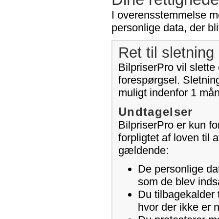
I overensstemmelse med 
personlige data, der bli
Ret til sletning 
BilpriserPro vil slet
forespørgsel. Sletning
muligt indenfor 1 må
Undtagelser
BilpriserPro er kun for
forpligtet af loven ti
gældende:
De personlige dat
som de blev indsa
Du tilbagekalder 
hvor der ikke er 