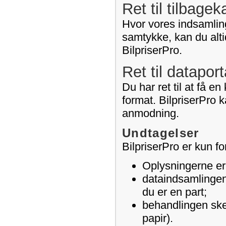
Ret til tilbage
Hvor vores indsamling
samtykke, kan du alti
BilpriserPro.
Ret til dataport
Du har ret til at få e
format. BilpriserPro k
anmodning.
Undtagelser
BilpriserPro er kun fo
Oplysningerne er l
dataindsamlingen 
du er en part;
behandlingen sker
papir).