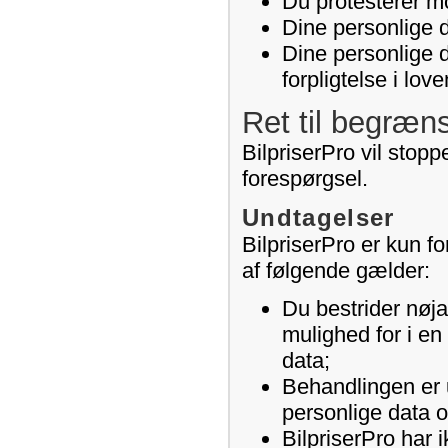
Du protesterer mo
Dine personlige d
Dine personlige 
forpligtelse i lov
Ret til begræn
BilpriserPro vil stop
forespørgsel.
Undtagelser
BilpriserPro er kun fo
af følgende gælder:
Du bestrider nøja
mulighed for i en
data;
Behandlingen er u
personlige data 
BilpriserPro har 