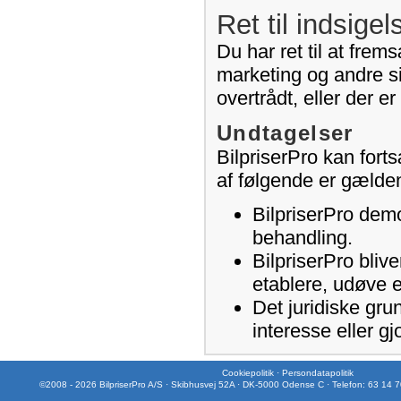
Ret til indsigel
Du har ret til at frem
marketing og andre si
overtrådt, eller der e
Undtagelser
BilpriserPro kan fort
af følgende er gælde
BilpriserPro demo
behandling.
BilpriserPro blive
etablere, udøve e
Det juridiske gru
interesse eller gj
Cookiepolitik
·
Persondatapolitik
©2008 - 2026 BilpriserPro A/S · Skibhusvej 52A · DK-5000 Odense C · Telefon: 63 14 7