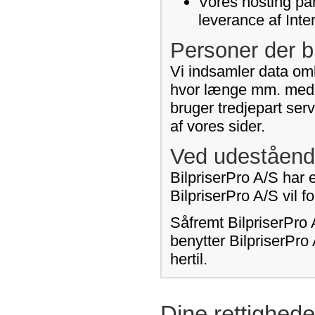
Vores hosting par
leverance af Inte
Personer der b
Vi indsamler data omk
hvor længe mm. med h
bruger tredjepart ser
af vores sider.
Ved udeståend
BilpriserPro A/S har e
BilpriserPro A/S vil 
Såfremt BilpriserPro 
benytter BilpriserPro
hertil.
Dine rettighede