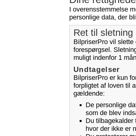
I overensstemmelse med 
personlige data, der bli
Ret til sletning 
BilpriserPro vil slet
forespørgsel. Sletning
muligt indenfor 1 må
Undtagelser
BilpriserPro er kun for
forpligtet af loven ti
gældende:
De personlige dat
som de blev indsa
Du tilbagekalder 
hvor der ikke er 