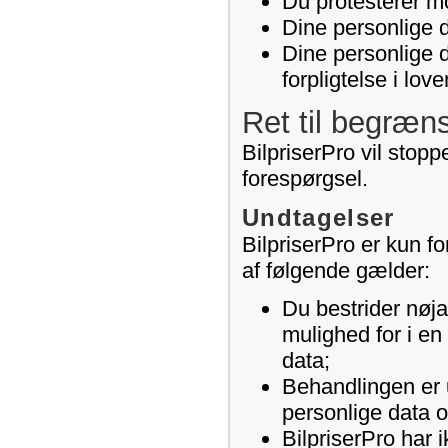
Du protesterer mo
Dine personlige d
Dine personlige 
forpligtelse i lov
Ret til begræn
BilpriserPro vil stop
forespørgsel.
Undtagelser
BilpriserPro er kun fo
af følgende gælder:
Du bestrider nøja
mulighed for i en
data;
Behandlingen er u
personlige data 
BilpriserPro har 