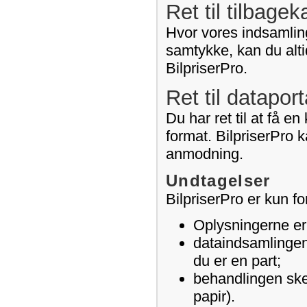
Ret til tilbage
Hvor vores indsamling
samtykke, kan du alti
BilpriserPro.
Ret til dataport
Du har ret til at få e
format. BilpriserPro k
anmodning.
Undtagelser
BilpriserPro er kun fo
Oplysningerne er l
dataindsamlingen 
du er en part;
behandlingen sker
papir).