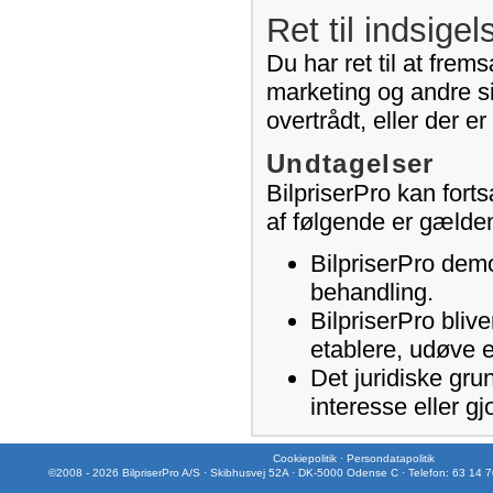
Ret til indsigel
Du har ret til at frem
marketing og andre si
overtrådt, eller der e
Undtagelser
BilpriserPro kan fort
af følgende er gælde
BilpriserPro demo
behandling.
BilpriserPro blive
etablere, udøve e
Det juridiske gru
interesse eller gj
Cookiepolitik
·
Persondatapolitik
©2008 - 2026 BilpriserPro A/S · Skibhusvej 52A · DK-5000 Odense C · Telefon: 63 14 7