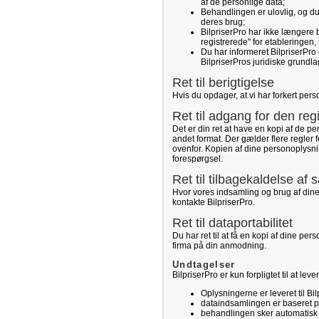
af de personlige data;
Behandlingen er ulovlig, og d
deres brug;
BilpriserPro har ikke længere 
registrerede" for etableringen,
Du har informeret BilpriserPro 
BilpriserPros juridiske grundl
Ret til berigtigelse
Hvis du opdager, at vi har forkert pers
Ret til adgang for den reg
Det er din ret at have en kopi af de p
andet format. Der gælder flere regler
ovenfor. Kopien af dine personoplysnin
forespørgsel.
Ret til tilbagekaldelse af
Hvor vores indsamling og brug af dine
kontakte BilpriserPro.
Ret til dataportabilitet
Du har ret til at få en kopi af dine pe
firma på din anmodning.
Undtagelser
BilpriserPro er kun forpligtet til at le
Oplysningerne er leveret til Bil
dataindsamlingen er baseret på 
behandlingen sker automatisk (