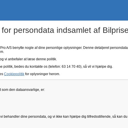
 for persondata indsamlet af Bilpris
erPro A/S benytte nogle af dine personlige oplysninger. Denne detaljeret persondata
om.
og vi anbefaler at læse denne politik.
olitik, bedes du kontakte os (telefon: 63 14 70 40), så vil vi hjælpe dig.
res
Cookiepolitik
for oplysninger herom.
t som den dataansvarlige, er:
i behandler dine persondata, og vi ikke kan hjælpe dig tilfredsstillende, så kan du