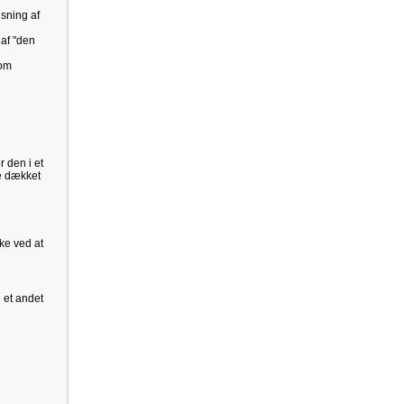
sning af
 af "den
 om
r den i et
re dækket
ke ved at
l et andet