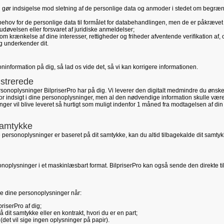
u gør indsigelse mod sletning af de personlige data og anmoder i stedet om begræn
behov for de personlige data til formålet for databehandlingen, men de er påkrævet
 udøvelsen eller forsvaret af juridiske anmeldelser;
om krænkelse af dine interesser, rettigheder og friheder afventende verifikation af,
ag underkender dit.
oninformation på dig, så lad os vide det, så vi kan korrigere informationen.
istrerede
ersonoplysninger BilpriserPro har på dig. Vi leverer den digitalt medmindre du ønske
 for indsigt i dine personoplysninger, men al den nødvendige information skulle væ
ger vil blive leveret så hurtigt som muligt indenfor 1 måned fra modtagelsen af din
 samtykke
 personoplysninger er baseret på dit samtykke, kan du altid tilbagekalde dit samtyk
rsonoplysninger i et maskinlæsbart format. BilpriserPro kan også sende den direkte ti
vere dine personoplysninger når:
priserPro af dig;
dit samtykke eller en kontrakt, hvori du er en part;
det vil sige ingen oplysninger på papir).