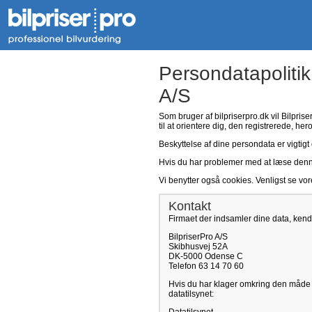
Persondatapolitik
A/S
Som bruger af bilpriserpro.dk vil Bilpris
til at orientere dig, den registrerede, her
Beskyttelse af dine persondata er vigtigt 
Hvis du har problemer med at læse denne p
Vi benytter også cookies. Venligst se vo
Kontakt
Firmaet der indsamler dine data, kend
BilpriserPro A/S
Skibhusvej 52A
DK-5000 Odense C
Telefon 63 14 70 60
Hvis du har klager omkring den måde v
datatilsynet: