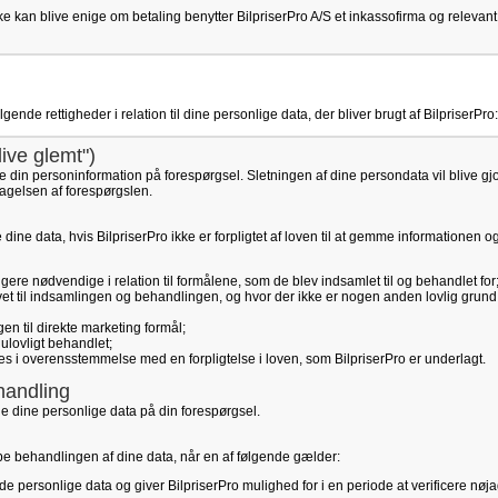
e kan blive enige om betaling benytter BilpriserPro A/S et inkassofirma og relevant
nde rettigheder i relation til dine personlige data, der bliver brugt af BilpriserPro:
blive glemt")
re din personinformation på forespørgsel. Sletningen af dine persondata vil blive gjor
agelsen af forespørgslen.
tte dine data, hvis BilpriserPro ikke er forpligtet af loven til at gemme informationen o
ere nødvendige i relation til formålene, som de blev indsamlet til og behandlet for
vet til indsamlingen og behandlingen, og hvor der ikke er nogen anden lovlig grund 
n til direkte marketing formål;
ulovligt behandlet;
tes i overensstemmelse med en forpligtelse i loven, som BilpriserPro er underlagt.
handling
le dine personlige data på din forespørgsel.
toppe behandlingen af dine data, når en af følgende gælder:
de personlige data og giver BilpriserPro mulighed for i en periode at verificere nø