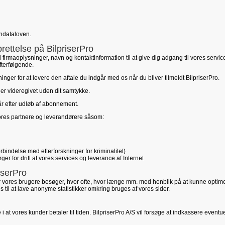
ondataloven.
ettelse på BilpriserPro
 firmaoplysninger, navn og kontaktinformation til at give dig adgang til vores servi
fterfølgende.
nger for at levere den aftale du indgår med os når du bliver tilmeldt BilpriserPro.
ller videregivet uden dit samtykke.
 år efter udløb af abonnement.
ores partnere og leverandørere såsom:
 forbindelse med efterforskninger for kriminalitet)
er for drift af vores services og leverance af Internet
iserPro
er vores brugere besøger, hvor ofte, hvor længe mm. med henblik på at kunne opti
es til at lave anonyme statistikker omkring bruges af vores sider.
 i at vores kunder betaler til tiden. BilpriserPro A/S vil forsøge at indkassere eventue