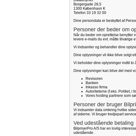
Datatilsynet
Borgergade 28,5
1300 København K
Telefon 33 19 32 00
Dine persondata er beskyttet af Pers
Personer der beder om opr
Når du beder om oprettelse benytter vi
levere e-mails du evt. måtte tilvælge e
Vi indsamler og behandler dine oplysni
Dine oplysninger vil ikke blive solgt e
Vi beholder dine oplysninger indtil to
Dine oplysninger kan blive del med v
Revisoren
Banken
Inkasso firma
Autoriteterne (f.eks. Politiet, i
Vores hosting partnere som sørg
Personer der bruger Bilpr
Vi indsamler data omkring hvilke sid
af siderne. Vi bruger tredjepart servic
Ved udestående betaling
BilpriserPro A/S har en lovlig interesse
udestående.