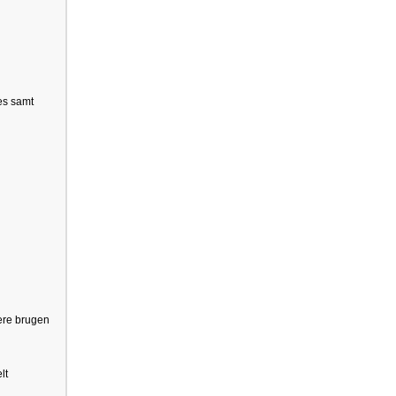
ces samt
mere brugen
lt