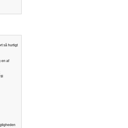
t så hurtigt
g en af
;
til
jagtigheden