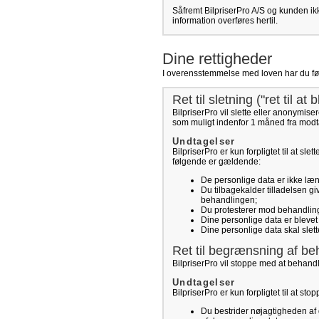
Såfremt BilpriserPro A/S og kunden ikk
information overføres hertil.
Dine rettigheder
I overensstemmelse med loven har du følge
Ret til sletning ("ret til at 
BilpriserPro vil slette eller anonymise
som muligt indenfor 1 måned fra modt
Undtagelser
BilpriserPro er kun forpligtet til at sle
følgende er gældende:
De personlige data er ikke læng
Du tilbagekalder tilladelsen gi
behandlingen;
Du protesterer mod behandlinge
Dine personlige data er blevet 
Dine personlige data skal slet
Ret til begrænsning af be
BilpriserPro vil stoppe med at behand
Undtagelser
BilpriserPro er kun forpligtet til at s
Du bestrider nøjagtigheden af 