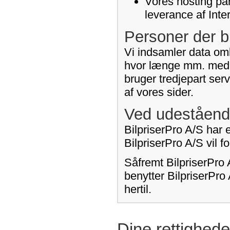
Vores hosting par
leverance af Inte
Personer der b
Vi indsamler data omk
hvor længe mm. med h
bruger tredjepart ser
af vores sider.
Ved udeståend
BilpriserPro A/S har e
BilpriserPro A/S vil 
Såfremt BilpriserPro 
benytter BilpriserPro
hertil.
Dine rettighede