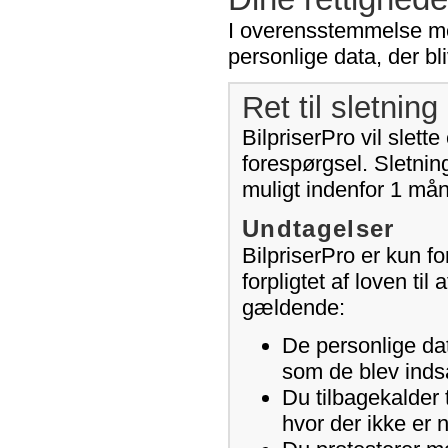
I overensstemmelse med 
personlige data, der bli
Ret til sletning 
BilpriserPro vil slet
forespørgsel. Sletning
muligt indenfor 1 må
Undtagelser
BilpriserPro er kun for
forpligtet af loven ti
gældende:
De personlige dat
som de blev indsa
Du tilbagekalder 
hvor der ikke er 