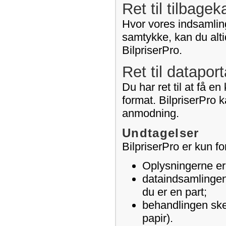
Ret til tilbage
Hvor vores indsamling
samtykke, kan du alti
BilpriserPro.
Ret til dataport
Du har ret til at få e
format. BilpriserPro k
anmodning.
Undtagelser
BilpriserPro er kun fo
Oplysningerne er l
dataindsamlingen 
du er en part;
behandlingen sker
papir).