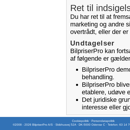
Ret til indsigel
Du har ret til at frem
marketing og andre si
overtrådt, eller der e
Undtagelser
BilpriserPro kan fort
af følgende er gælde
BilpriserPro demo
behandling.
BilpriserPro blive
etablere, udøve e
Det juridiske gru
interesse eller gj
Cookiepolitik
·
Persondatapolitik
©2008 - 2026 BilpriserPro A/S · Skibhusvej 52A · DK-5000 Odense C · Telefon: 63 14 7