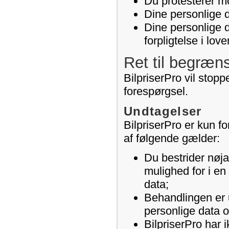
Du protesterer mo
Dine personlige d
Dine personlige 
forpligtelse i lov
Ret til begræn
BilpriserPro vil stop
forespørgsel.
Undtagelser
BilpriserPro er kun fo
af følgende gælder:
Du bestrider nøja
mulighed for i en
data;
Behandlingen er u
personlige data 
BilpriserPro har 