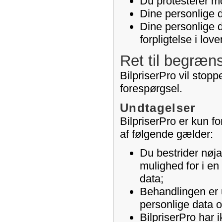
Du protesterer mo
Dine personlige d
Dine personlige 
forpligtelse i lov
Ret til begræn
BilpriserPro vil stop
forespørgsel.
Undtagelser
BilpriserPro er kun fo
af følgende gælder:
Du bestrider nøja
mulighed for i en
data;
Behandlingen er u
personlige data 
BilpriserPro har 