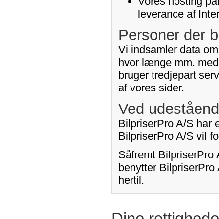
Vores hosting par
leverance af Inte
Personer der b
Vi indsamler data omk
hvor længe mm. med h
bruger tredjepart ser
af vores sider.
Ved udeståend
BilpriserPro A/S har e
BilpriserPro A/S vil 
Såfremt BilpriserPro 
benytter BilpriserPro
hertil.
Dine rettighede