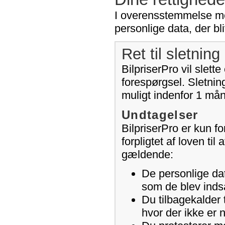
I overensstemmelse med 
personlige data, der bli
Ret til sletning 
BilpriserPro vil slet
forespørgsel. Sletning
muligt indenfor 1 må
Undtagelser
BilpriserPro er kun for
forpligtet af loven ti
gældende:
De personlige dat
som de blev indsa
Du tilbagekalder 
hvor der ikke er 