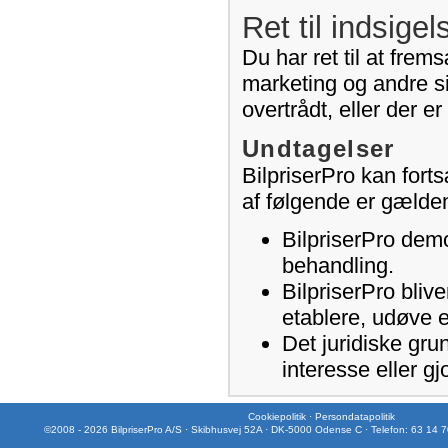
Ret til indsigel
Du har ret til at frem
marketing og andre si
overtrådt, eller der e
Undtagelser
BilpriserPro kan fort
af følgende er gælde
BilpriserPro demo
behandling.
BilpriserPro blive
etablere, udøve e
Det juridiske gru
interesse eller gj
Cookiepolitik
·
Persondatapolitik
©2008 - 2026 BilpriserPro A/S · Skibhusvej 52A · DK-5000 Odense C · Telefon: 63 14 7