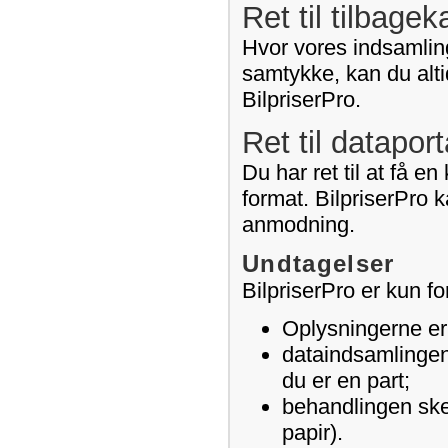
Ret til tilbage
Hvor vores indsamling
samtykke, kan du alti
BilpriserPro.
Ret til dataport
Du har ret til at få e
format. BilpriserPro k
anmodning.
Undtagelser
BilpriserPro er kun fo
Oplysningerne er l
dataindsamlingen 
du er en part;
behandlingen sker
papir).