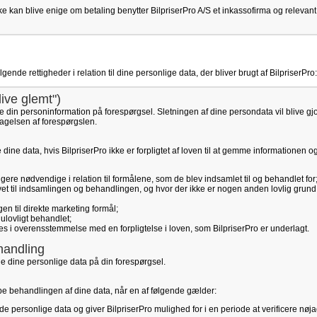
e kan blive enige om betaling benytter BilpriserPro A/S et inkassofirma og relevant
nde rettigheder i relation til dine personlige data, der bliver brugt af BilpriserPro:
blive glemt")
re din personinformation på forespørgsel. Sletningen af dine persondata vil blive gjor
agelsen af forespørgslen.
tte dine data, hvis BilpriserPro ikke er forpligtet af loven til at gemme informationen o
ere nødvendige i relation til formålene, som de blev indsamlet til og behandlet for
vet til indsamlingen og behandlingen, og hvor der ikke er nogen anden lovlig grund 
n til direkte marketing formål;
ulovligt behandlet;
tes i overensstemmelse med en forpligtelse i loven, som BilpriserPro er underlagt.
handling
le dine personlige data på din forespørgsel.
toppe behandlingen af dine data, når en af følgende gælder:
de personlige data og giver BilpriserPro mulighed for i en periode at verificere nø