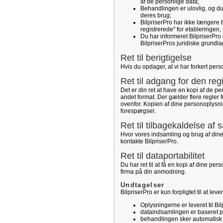
af de personlige data;
Behandlingen er ulovlig, og d
deres brug;
BilpriserPro har ikke længere 
registrerede" for etableringen,
Du har informeret BilpriserPro 
BilpriserPros juridiske grundl
Ret til berigtigelse
Hvis du opdager, at vi har forkert pers
Ret til adgang for den reg
Det er din ret at have en kopi af de p
andet format. Der gælder flere regler
ovenfor. Kopien af dine personoplysnin
forespørgsel.
Ret til tilbagekaldelse af
Hvor vores indsamling og brug af dine
kontakte BilpriserPro.
Ret til dataportabilitet
Du har ret til at få en kopi af dine pe
firma på din anmodning.
Undtagelser
BilpriserPro er kun forpligtet til at le
Oplysningerne er leveret til Bil
dataindsamlingen er baseret på 
behandlingen sker automatisk (