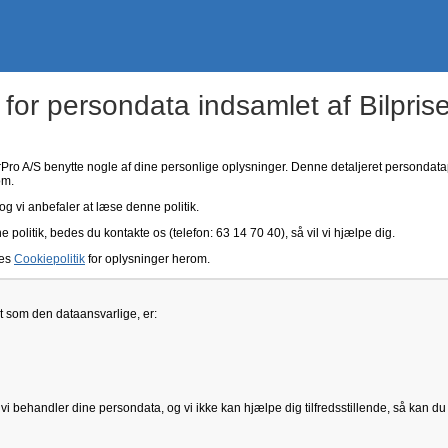
 for persondata indsamlet af Bilpris
erPro A/S benytte nogle af dine personlige oplysninger. Denne detaljeret persondata
om.
og vi anbefaler at læse denne politik.
olitik, bedes du kontakte os (telefon: 63 14 70 40), så vil vi hjælpe dig.
res
Cookiepolitik
for oplysninger herom.
t som den dataansvarlige, er:
i behandler dine persondata, og vi ikke kan hjælpe dig tilfredsstillende, så kan du