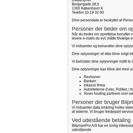
Datatilsynet
Borgergade 28,5
1300 København K
Telefon 33 19 32 00
Dine persondata er beskyttet af Pers
Personer der beder om opr
Når du beder om oprettelse benytter vi
levere e-mails du evt. måtte tilvælge e
Vi indsamler og behandler dine oplysni
Dine oplysninger vil ikke blive solgt e
Vi beholder dine oplysninger indtil to
Dine oplysninger kan blive del med v
Revisoren
Banken
Inkasso firma
Autoriteterne (f.eks. Politiet, i
Vores hosting partnere som sørg
Personer der bruger Bilpr
Vi indsamler data omkring hvilke sid
af siderne. Vi bruger tredjepart servic
Ved udestående betaling
BilpriserPro A/S har en lovlig interesse
udestående.