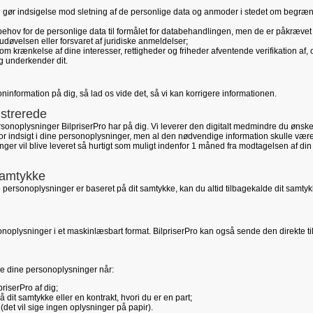
u gør indsigelse mod sletning af de personlige data og anmoder i stedet om begræn
behov for de personlige data til formålet for databehandlingen, men de er påkrævet
 udøvelsen eller forsvaret af juridiske anmeldelser;
om krænkelse af dine interesser, rettigheder og friheder afventende verifikation af,
ag underkender dit.
oninformation på dig, så lad os vide det, så vi kan korrigere informationen.
istrerede
ersonoplysninger BilpriserPro har på dig. Vi leverer den digitalt medmindre du ønske
 for indsigt i dine personoplysninger, men al den nødvendige information skulle væ
ger vil blive leveret så hurtigt som muligt indenfor 1 måned fra modtagelsen af din
 samtykke
 personoplysninger er baseret på dit samtykke, kan du altid tilbagekalde dit samtyk
rsonoplysninger i et maskinlæsbart format. BilpriserPro kan også sende den direkte ti
vere dine personoplysninger når:
priserPro af dig;
dit samtykke eller en kontrakt, hvori du er en part;
det vil sige ingen oplysninger på papir).