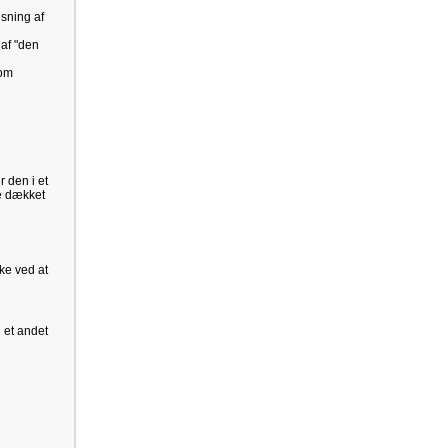
sning af
 af "den
 om
r den i et
re dækket
ke ved at
l et andet