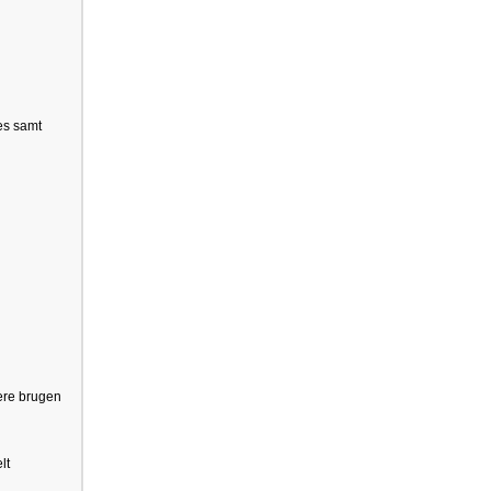
ces samt
mere brugen
lt