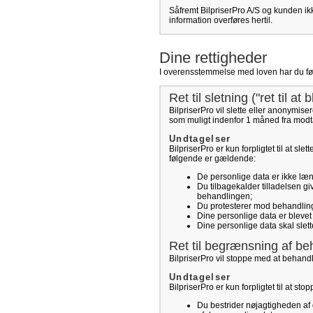
Såfremt BilpriserPro A/S og kunden ikk
information overføres hertil.
Dine rettigheder
I overensstemmelse med loven har du følge
Ret til sletning ("ret til at 
BilpriserPro vil slette eller anonymise
som muligt indenfor 1 måned fra modt
Undtagelser
BilpriserPro er kun forpligtet til at sle
følgende er gældende:
De personlige data er ikke læng
Du tilbagekalder tilladelsen gi
behandlingen;
Du protesterer mod behandlinge
Dine personlige data er blevet 
Dine personlige data skal slet
Ret til begrænsning af be
BilpriserPro vil stoppe med at behand
Undtagelser
BilpriserPro er kun forpligtet til at s
Du bestrider nøjagtigheden af 