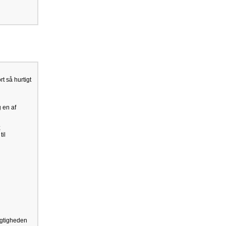
t så hurtigt
g en af
;
til
jagtigheden