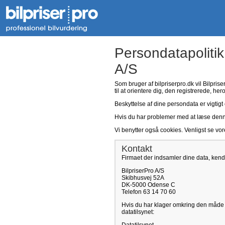
Persondatapolitik
A/S
Som bruger af bilpriserpro.dk vil Bilpris
til at orientere dig, den registrerede, her
Beskyttelse af dine persondata er vigtigt 
Hvis du har problemer med at læse denne p
Vi benytter også cookies. Venligst se vo
Kontakt
Firmaet der indsamler dine data, kend
BilpriserPro A/S
Skibhusvej 52A
DK-5000 Odense C
Telefon 63 14 70 60
Hvis du har klager omkring den måde v
datatilsynet: