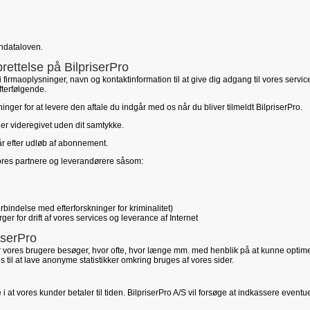
ondataloven.
ettelse på BilpriserPro
 firmaoplysninger, navn og kontaktinformation til at give dig adgang til vores servi
fterfølgende.
nger for at levere den aftale du indgår med os når du bliver tilmeldt BilpriserPro.
ller videregivet uden dit samtykke.
 år efter udløb af abonnement.
ores partnere og leverandørere såsom:
 forbindelse med efterforskninger for kriminalitet)
er for drift af vores services og leverance af Internet
iserPro
er vores brugere besøger, hvor ofte, hvor længe mm. med henblik på at kunne opti
es til at lave anonyme statistikker omkring bruges af vores sider.
 i at vores kunder betaler til tiden. BilpriserPro A/S vil forsøge at indkassere eventue