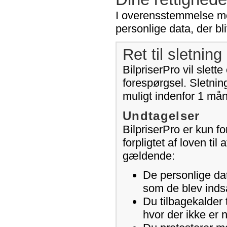
I overensstemmelse med 
personlige data, der bli
Ret til sletning 
BilpriserPro vil slet
forespørgsel. Sletning
muligt indenfor 1 må
Undtagelser
BilpriserPro er kun for
forpligtet af loven ti
gældende:
De personlige dat
som de blev indsa
Du tilbagekalder 
hvor der ikke er 