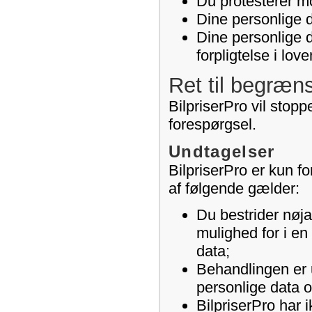
Du protesterer mo
Dine personlige d
Dine personlige 
forpligtelse i lov
Ret til begræn
BilpriserPro vil stop
forespørgsel.
Undtagelser
BilpriserPro er kun fo
af følgende gælder:
Du bestrider nøja
mulighed for i en
data;
Behandlingen er u
personlige data 
BilpriserPro har 