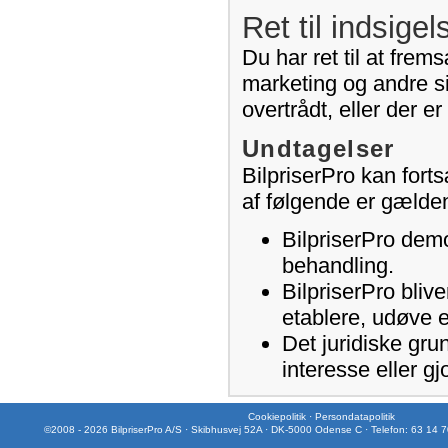
Ret til indsigel
Du har ret til at frem
marketing og andre si
overtrådt, eller der e
Undtagelser
BilpriserPro kan fort
af følgende er gælde
BilpriserPro demo
behandling.
BilpriserPro blive
etablere, udøve e
Det juridiske gru
interesse eller gj
Cookiepolitik
·
Persondatapolitik
©2008 - 2026 BilpriserPro A/S · Skibhusvej 52A · DK-5000 Odense C · Telefon: 63 14 7