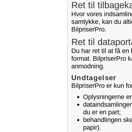
Ret til tilbage
Hvor vores indsamling
samtykke, kan du alti
BilpriserPro.
Ret til dataport
Du har ret til at få e
format. BilpriserPro k
anmodning.
Undtagelser
BilpriserPro er kun fo
Oplysningerne er l
dataindsamlingen 
du er en part;
behandlingen sker
papir).