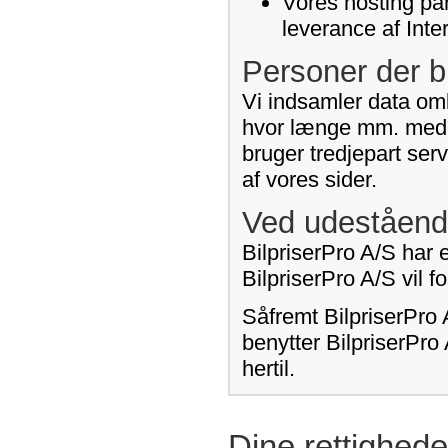
Vores hosting par
leverance af Inte
Personer der b
Vi indsamler data omk
hvor længe mm. med h
bruger tredjepart ser
af vores sider.
Ved udeståend
BilpriserPro A/S har e
BilpriserPro A/S vil 
Såfremt BilpriserPro 
benytter BilpriserPro
hertil.
Dine rettighede