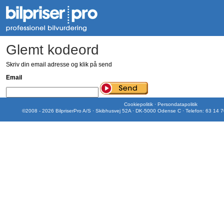
Glemt kodeord
Skriv din email adresse og klik på send
Email
Cookiepolitik
·
Persondatapolitik
©2008 - 2026 BilpriserPro A/S · Skibhusvej 52A · DK-5000 Odense C · Telefon: 63 14 7