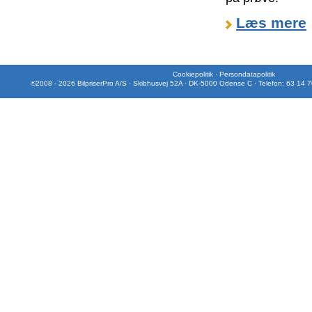
Læs mere
Cookiepolitik
·
Persondatapolitik
©2008 - 2026 BilpriserPro A/S · Skibhusvej 52A · DK-5000 Odense C · Telefon: 63 14 7