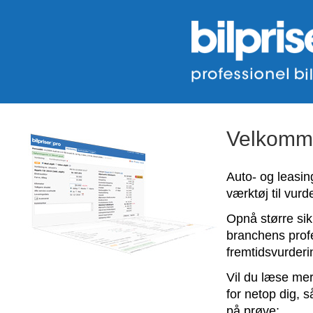
Velkommen
Auto- og leasi
værktøj til vurde
Opnå større si
branchens profe
fremtidsvurderi
Vil du læse me
for netop dig, s
på prøve: