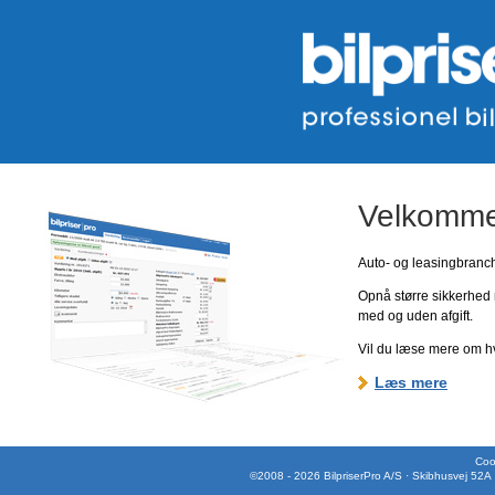
Velkommen
Auto- og leasingbranche
Opnå større sikkerhed 
med og uden afgift.
Vil du læse mere om hv
Læs mere
Cook
©2008 - 2026 BilpriserPro A/S · Skibhusvej 52A