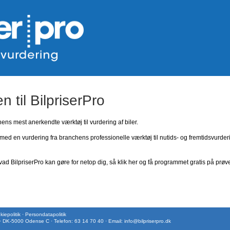
 til BilpriserPro
ns mest anerkendte værktøj til vurdering af biler.
med en vurdering fra branchens professionelle værktøj til nutids- og fremtidsvurder
ad BilpriserPro kan gøre for netop dig, så klik her og få programmet gratis på prøv
iepolitik
·
Persondatapolitik
 · DK-5000 Odense C · Telefon: 63 14 70 40 · Email:
info@bilpriserpro.dk