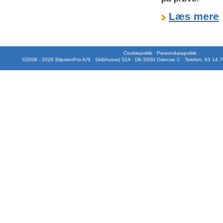
Læs mere
Cookiepolitik
·
Persondatapolitik
©2008 - 2026 BilpriserPro A/S · Skibhusvej 52A · DK-5000 Odense C · Telefon: 63 14 7