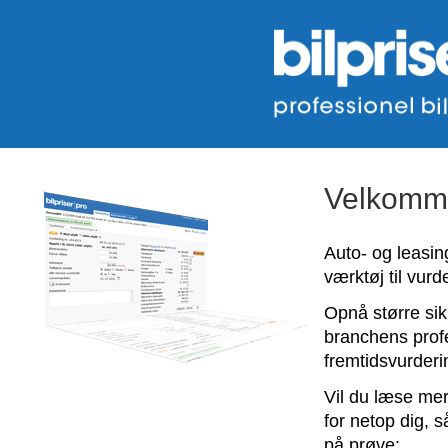
Velkommen
Auto- og leasi
værktøj til vurde
Opnå større si
branchens profe
fremtidsvurderi
Vil du læse me
for netop dig, s
på prøve: