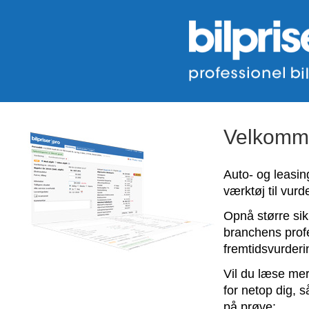
Velkommen
Auto- og leasi
værktøj til vurde
Opnå større si
branchens profe
fremtidsvurderi
Vil du læse me
for netop dig, s
på prøve: