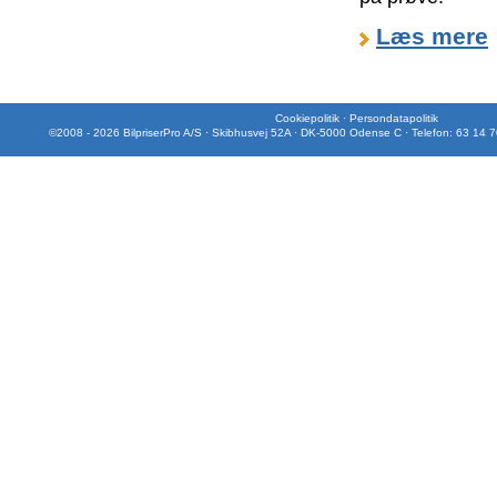
Læs mere
Cookiepolitik
·
Persondatapolitik
©2008 - 2026 BilpriserPro A/S · Skibhusvej 52A · DK-5000 Odense C · Telefon: 63 14 7