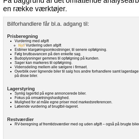
På baggrund af det omfattende analysearbe
en række værktøjer.
Bilforhandlere får bl.a. adgang til:
Prisberegning
Vurdering med afgift
Nyt!
Vurdering uden afgift
Estimer klargøringsomkostninger, til senere opfølgning.
Følg bruttoavancen på den enkelte sag.
Budoplysninger gemmes til opfølgning på kunden.
Sager kan markeres til opfølgning.
Vidensdeling mellem alle sælgere i firmaet.
Overblik over lignende biler til salg hos andre forhandlere samt lagerdage
på disse biler.
Lagerstyring
Synlig lagertid på egne annoncerede biler.
Fokus på omsætningshastighed.
Mulighed for at måle egne priser mod markedsreferencen.
Løbende vurdering af brugtbil-lageret.
Restværdier
RV-beregning af fremtidsværdier med og uden afgift – også på brugte biler