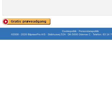
Cookiepolitik
·
Persondatapolitik
©2008 - 2026 BilpriserPro A/S · Skibhusvej 52A · DK-5000 Odense C · Telefon: 63 14 7