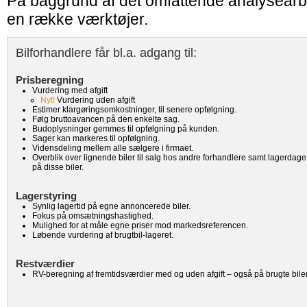
På baggrund af det omfattende analysearbe
en række værktøjer.
Bilforhandlere får bl.a. adgang til:
Prisberegning
Vurdering med afgift
Nyt!
Vurdering uden afgift
Estimer klargøringsomkostninger, til senere opfølgning.
Følg bruttoavancen på den enkelte sag.
Budoplysninger gemmes til opfølgning på kunden.
Sager kan markeres til opfølgning.
Vidensdeling mellem alle sælgere i firmaet.
Overblik over lignende biler til salg hos andre forhandlere samt lagerdage
på disse biler.
Lagerstyring
Synlig lagertid på egne annoncerede biler.
Fokus på omsætningshastighed.
Mulighed for at måle egne priser mod markedsreferencen.
Løbende vurdering af brugtbil-lageret.
Restværdier
RV-beregning af fremtidsværdier med og uden afgift – også på brugte biler