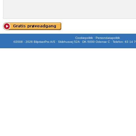
Cookiepolitik
·
Persondatapolitik
©2008 - 2026 BilpriserPro A/S · Skibhusvej 52A · DK-5000 Odense C · Telefon: 63 14 7