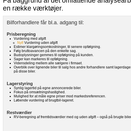
På baggrund af det omfattende analysearbe
en række værktøjer.
Bilforhandlere får bl.a. adgang til:
Prisberegning
Vurdering med afgift
Nyt!
Vurdering uden afgift
Estimer klargøringsomkostninger, til senere opfølgning.
Følg bruttoavancen på den enkelte sag.
Budoplysninger gemmes til opfølgning på kunden.
Sager kan markeres til opfølgning.
Vidensdeling mellem alle sælgere i firmaet.
Overblik over lignende biler til salg hos andre forhandlere samt lagerdage
på disse biler.
Lagerstyring
Synlig lagertid på egne annoncerede biler.
Fokus på omsætningshastighed.
Mulighed for at måle egne priser mod markedsreferencen.
Løbende vurdering af brugtbil-lageret.
Restværdier
RV-beregning af fremtidsværdier med og uden afgift – også på brugte biler