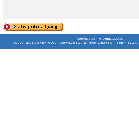
Cookiepolitik
·
Persondatapolitik
©2008 - 2026 BilpriserPro A/S · Skibhusvej 52A · DK-5000 Odense C · Telefon: 63 14 7