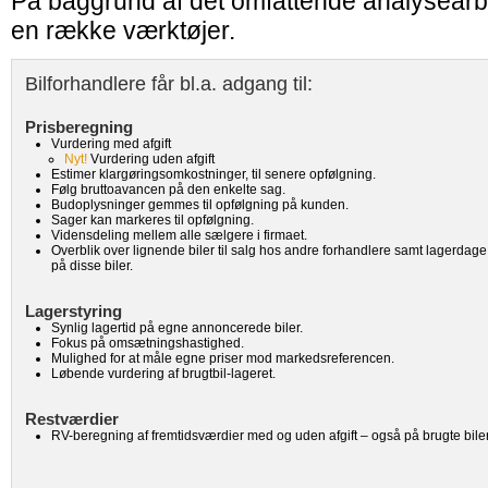
På baggrund af det omfattende analysearbe
en række værktøjer.
Bilforhandlere får bl.a. adgang til:
Prisberegning
Vurdering med afgift
Nyt!
Vurdering uden afgift
Estimer klargøringsomkostninger, til senere opfølgning.
Følg bruttoavancen på den enkelte sag.
Budoplysninger gemmes til opfølgning på kunden.
Sager kan markeres til opfølgning.
Vidensdeling mellem alle sælgere i firmaet.
Overblik over lignende biler til salg hos andre forhandlere samt lagerdage
på disse biler.
Lagerstyring
Synlig lagertid på egne annoncerede biler.
Fokus på omsætningshastighed.
Mulighed for at måle egne priser mod markedsreferencen.
Løbende vurdering af brugtbil-lageret.
Restværdier
RV-beregning af fremtidsværdier med og uden afgift – også på brugte biler