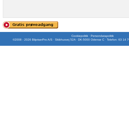
Cookiepolitik
·
Persondatapolitik
©2008 - 2026 BilpriserPro A/S · Skibhusvej 52A · DK-5000 Odense C · Telefon: 63 14 7