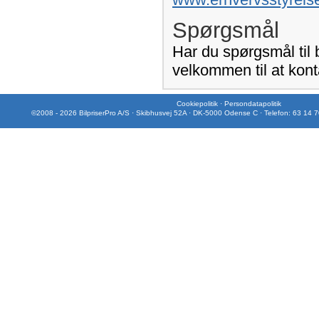
Spørgsmål
Har du spørgsmål til
velkommen til at kont
Cookiepolitik
·
Persondatapolitik
©2008 - 2026 BilpriserPro A/S · Skibhusvej 52A · DK-5000 Odense C · Telefon: 63 14 7