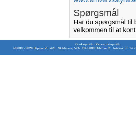
Spørgsmål
Har du spørgsmål til
velkommen til at kont
Cookiepolitik
·
Persondatapolitik
©2008 - 2026 BilpriserPro A/S · Skibhusvej 52A · DK-5000 Odense C · Telefon: 63 14 7