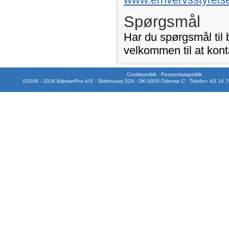
Spørgsmål
Har du spørgsmål til
velkommen til at kont
Cookiepolitik
·
Persondatapolitik
©2008 - 2026 BilpriserPro A/S · Skibhusvej 52A · DK-5000 Odense C · Telefon: 63 14 7