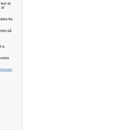
 kun at
 at
kies fra
vises på
l.a.
e vores
choices/
e