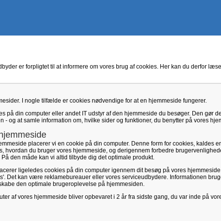
yder er forpligtet til at informere om vores brug af cookies. Her kan du derfor læ
mesider. I nogle tilfælde er cookies nødvendige for at en hjemmeside fungerer.
gges på din computer eller andet IT udstyr af den hjemmeside du besøger. Den gør de
 - og at samle information om, hvilke sider og funktioner, du benytter på vores hj
 hjemmeside
jemmeside placerer vi en cookie på din computer. Denne form for cookies, kaldes en
le os, hvordan du bruger vores hjemmeside, og derigennem forbedre brugervenlighed
På den måde kan vi altid tilbyde dig det optimale produkt.
lacerer ligeledes cookies på din computer igennem dit besøg på vores hjemmesid
es'. Det kan være reklamebureauer eller vores serviceudbydere. Informationen bruges
at skabe den optimale brugeroplevelse på hjemmesiden.
ter af vores hjemmeside bliver opbevaret i 2 år fra sidste gang, du var inde på vor