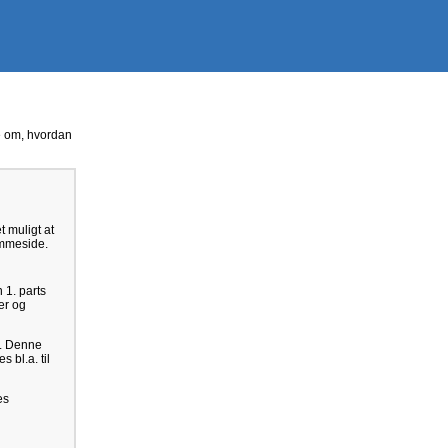
se om, hvordan
t muligt at
emmeside.
 1. parts
er og
e. Denne
 bl.a. til
es