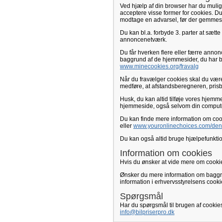
Ved hjælp af din browser har du mulig
acceptere visse former for cookies. Du 
modtage en advarsel, før der gemmes
Du kan bl.a. forbyde 3. parter at sæt
annoncenetværk.
Du får hverken flere eller færre anno
baggrund af de hjemmesider, du har b
www.minecookies.org/fravalg
Når du fravælger cookies skal du være
medføre, at afstandsberegneren, prisbe
Husk, du kan altid tilføje vores hjemme
hjemmeside, også selvom din compute
Du kan finde mere information om cook
eller
www.youronlinechoices.com/den
Du kan også altid bruge hjælpefunktion
Information om cookies
Hvis du ønsker at vide mere om cookie
Ønsker du mere information om baggr
information i erhvervsstyrelsens coo
Spørgsmål
Har du spørgsmål til brugen af cookie
info@bilpriserpro.dk