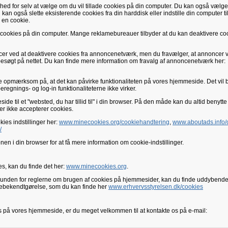
hed for selv at vælge om du vil tillade cookies på din computer. Du kan også vælge
kan også slette eksisterende cookies fra din harddisk eller indstille din computer til
 en cookie.
te cookies på din computer. Mange reklamebureauer tilbyder at du kan deaktivere coo
ncer ved at deaktivere cookies fra annoncenetværk, men du fravælger, at annoncer 
esøgt på nettet. Du kan finde mere information om fravalg af annoncenetværk her:
 opmærksom på, at det kan påvirke funktionaliteten på vores hjemmeside. Det vil b
regnings- og log-in funktionaliteterne ikke virker.
side til et "websted, du har tillid til" i din browser. På den måde kan du altid benytt
r ikke accepterer cookies.
ies indstillinger her:
www.minecookies.org/cookiehandtering
,
www.aboutads.info/
/
en i din browser for at få mere information om cookie-indstillinger.
s, kan du finde det her:
www.minecookies.org
.
unden for reglerne om brugen af cookies på hjemmesider, kan du finde uddybend
kiebekendtgørelse, som du kan finde her
www.erhvervsstyrelsen.dk/cookies
s på vores hjemmeside, er du meget velkommen til at kontakte os på e-mail: