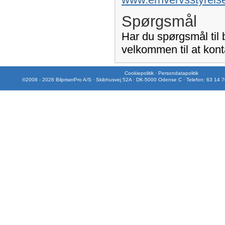
Spørgsmål
Har du spørgsmål til
velkommen til at kont
Cookiepolitik
·
Persondatapolitik
©2008 - 2026 BilpriserPro A/S · Skibhusvej 52A · DK-5000 Odense C · Telefon: 63 14 7